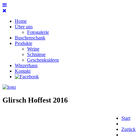
Home
Über uns
Fotogalerie
Buschenschank
Produkte
Weine
Schnäpse
Geschenksideen
Winzerhaus
Kontakt
Glirsch Hoffest 2016
Start
Zurück